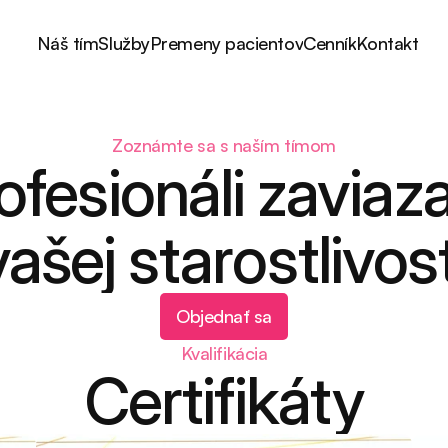
Náš tím
Služby
Premeny pacientov
Cenník
Kontakt
Zoznámte sa s naším tímom
ofesionáli zaviaza
vašej starostlivost
Objednať sa
Kvalifikácia
Certifikáty