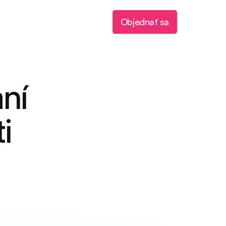
Objednať sa
ní 
i