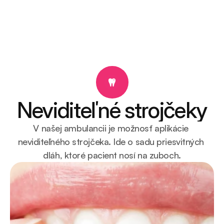
Objednať sa
Náš tím
Služby
Premeny pacientov
Cenník
Kontakt
Neviditeľné strojčeky
V našej ambulancii je možnosť aplikácie 
neviditeľného strojčeka. Ide o sadu priesvitných 
dláh, ktoré pacient nosí na zuboch.