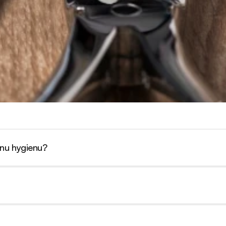
lnu hygienu?
i väčšej tvorbe zubného kameňa aj každé 3 mesiace.
ivé zuby, informujte nás vopred a postup prispôsobíme.