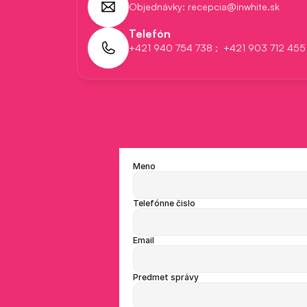
Objednávky: recepcia@inwhite.sk 
Telefón
+421 940 754 738 ;  +421 903 712 455
Meno
Telefónne čislo
Email
Predmet správy