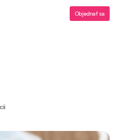
Objednať sa
ii 