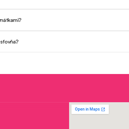
esku a vody, ktorá odstraňuje pigmenty z kávy, čaju či fajčenia 
vnátkami?
iena dokonca dôležitejšia, keďže sa okolo nich ľahšie usadzuje pl
isťovňa?
u dentálnu hygienu. Odporúčame overiť si podmienky priamo vo sv