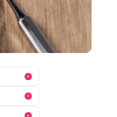
+
+
+