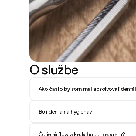
O službe
Ako často by som mal absolvovať dentá
Odporúčame návštevu každých 6 mesiacov. Pr
Bolí dentálna hygiena?
Ošetrenie je takmer bezbolestné. Ak máte citl
Čo je airflow a kedy ho potrebujem?